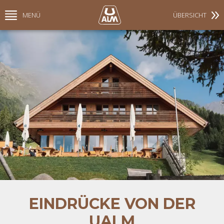
MENÜ
ÜBERSICHT
EINDRÜCKE VON DER
UALM